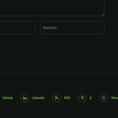
E-
Website
Mail:*
GitHub
Linkedin
RSS
X
Wha