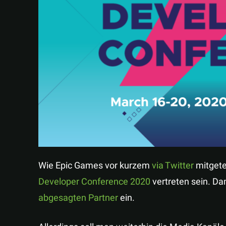
Wie Epic Games vor kurzem
via Twitter
mitgetei
Developer Conference 2020
vertreten sein. Dam
abgesagten Partner
ein.