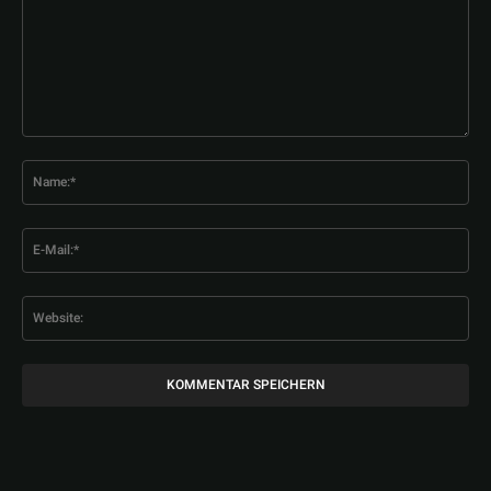
Kommentar:
Na
E-
Mai
Web