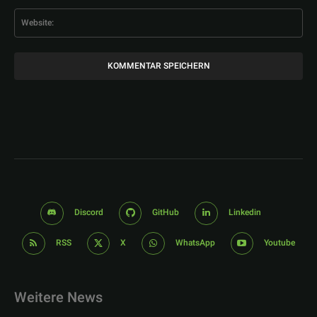
Web
Discord
GitHub
Linkedin
RSS
X
WhatsApp
Youtube
Weitere News