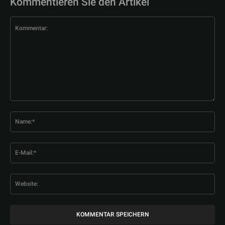
Kommentieren Sie den Artikel
Kommentar:
Na
E-
Mai
Web