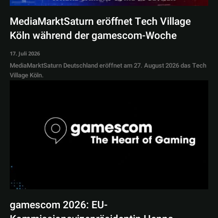
MediaMarktSaturn eröffnet Tech Village
Köln während der gamescom-Woche
17. Juli 2026
MediaMarktSaturn Deutschland eröffnet am 27. August 2026 das Tech
Village Köln.
gamescom 2026: EU-