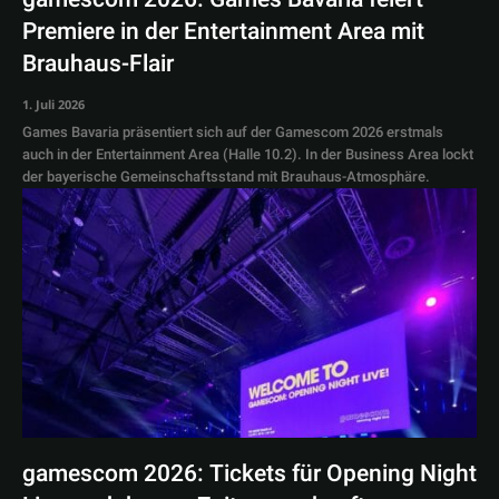
Premiere in der Entertainment Area mit
Brauhaus-Flair
1. Juli 2026
Games Bavaria präsentiert sich auf der Gamescom 2026 erstmals
auch in der Entertainment Area (Halle 10.2). In der Business Area lockt
der bayerische Gemeinschaftsstand mit Brauhaus-Atmosphäre.
gamescom 2026: Tickets für Opening Night