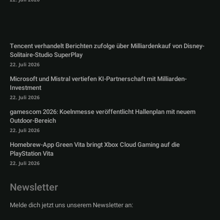
Tencent verhandelt Berichten zufolge über Milliardenkauf von Disney-
Solitaire-Studio SuperPlay
22. Juli 2026
Microsoft und Mistral vertiefen KI-Partnerschaft mit Milliarden-
Investment
22. Juli 2026
gamescom 2026: Koelnmesse veröffentlicht Hallenplan mit neuem
Outdoor-Bereich
22. Juli 2026
Homebrew-App Green Vita bringt Xbox Cloud Gaming auf die
PlayStation Vita
22. Juli 2026
Newsletter
Melde dich jetzt uns unserem Newsletter an: