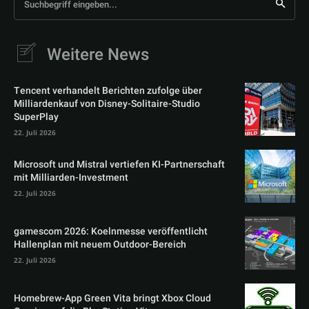
Suchbegriff eingeben...
Weitere News
Tencent verhandelt Berichten zufolge über
Milliardenkauf von Disney-Solitaire-Studio
SuperPlay
22. Juli 2026
Microsoft und Mistral vertiefen KI-Partnerschaft
mit Milliarden-Investment
22. Juli 2026
gamescom 2026: Koelnmesse veröffentlicht
Hallenplan mit neuem Outdoor-Bereich
22. Juli 2026
Homebrew-App Green Vita bringt Xbox Cloud