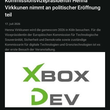
Kommissionsvizepräsidentin Henna
Virkkunen nimmt an politischer Eröffnung
teil
17. Juli 2026
Henna Virkkunen wird die gamescom 2026 in Köln besuchen. Für die
Vizepräsidentin der Europäischen Kommission für Technologische
Souveränität, Sicherheit und Demokratie sowie zuständige
Kommissarin für digitale Technologien und Grenztechnologien ist es
der erste Besuch der Veranstaltung.