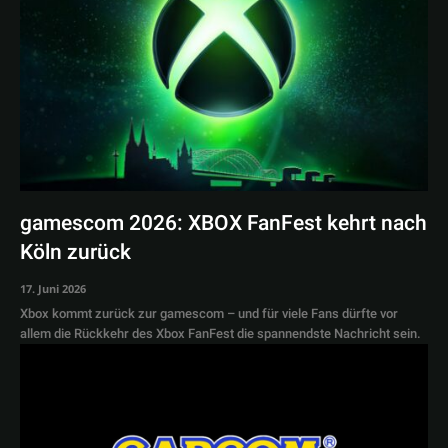
gamescom 2026: XBOX FanFest kehrt nach
Köln zurück
17. Juni 2026
Xbox kommt zurück zur gamescom – und für viele Fans dürfte vor
allem die Rückkehr des Xbox FanFest die spannendste Nachricht sein.