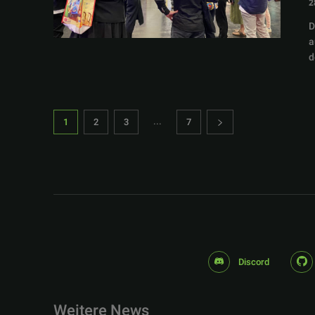
2
D
a
d
...
1
2
3
7
Discord
Weitere News