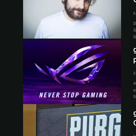
5
D
S
G
2
A
a
f