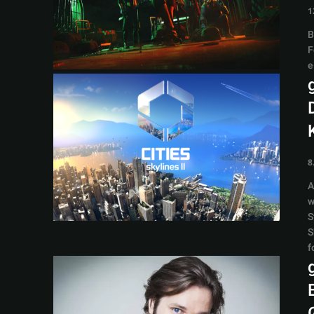
1
B
F
e
8
A
w
S
S
f