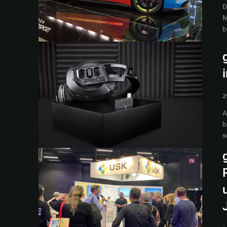
D
M
b
2
A
b
s