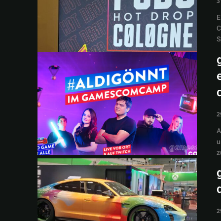
3
E
C
S
2
A
u
z
2