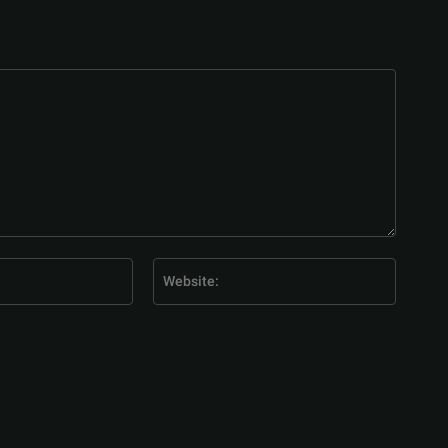
E-
Website
Mail:*