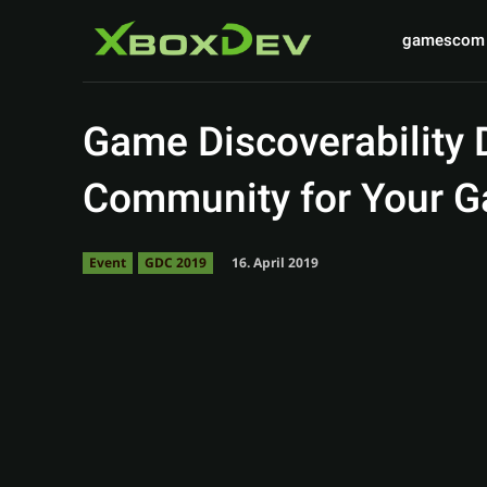
gamescom
Game Discoverability D
Community for Your G
16. April 2019
Event
GDC 2019