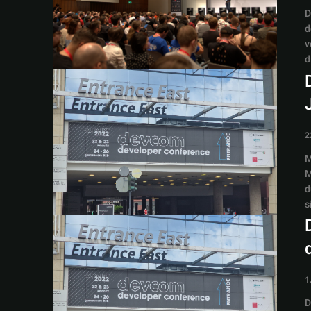
D
d
v
d
2
M
M
d
s
1
D