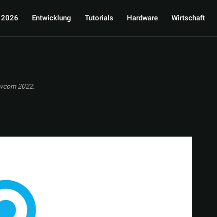
 2026
Entwicklung
Tutorials
Hardware
Wirtschaft
evcom 2022.
imRacing Expo 2023
ADAC SimRacing Expo 2024
Animated Games Awa