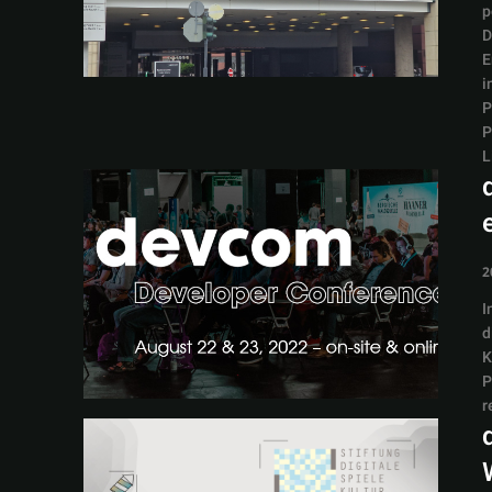
p
D
E
i
P
P
L
2
I
d
K
P
r