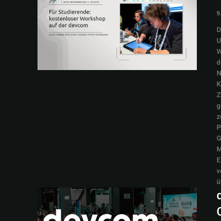
9
D
U
W
d
N
K
Z
g
z
P
G
M
E
v
ü