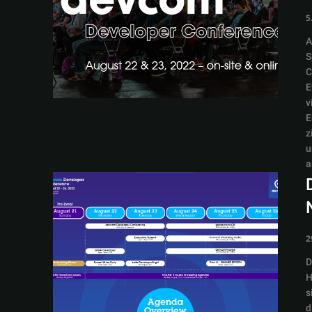
5
A
S
C
E
v
E
z
u
a
2
D
H
s
d