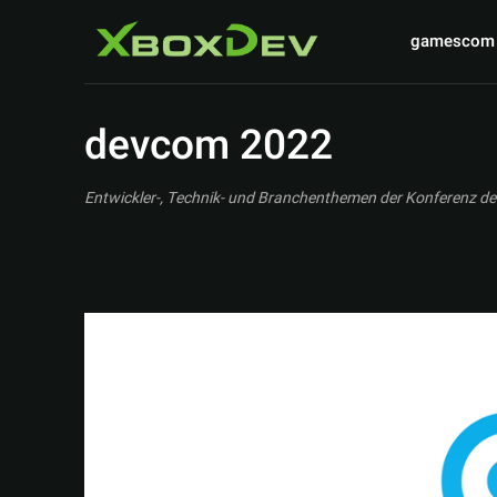
gamescom
devcom 2022
Entwickler-, Technik- und Branchenthemen der Konferenz d
A MAZE. / Berlin
A1 Austrian Esports Festival 2025
ADAC S