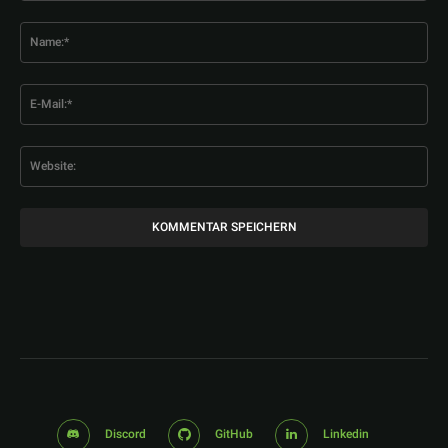
Kommentar:
Na
E-
Mai
Web
Discord
GitHub
Linkedin