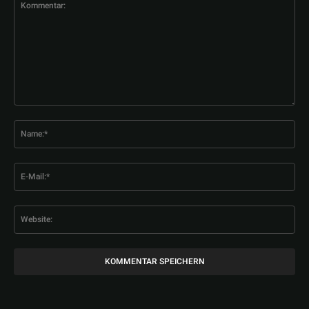
Kommentar:
Na
E-
Mai
Web