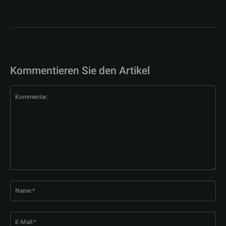
Kommentieren Sie den Artikel
Kommentar:
Na
E-