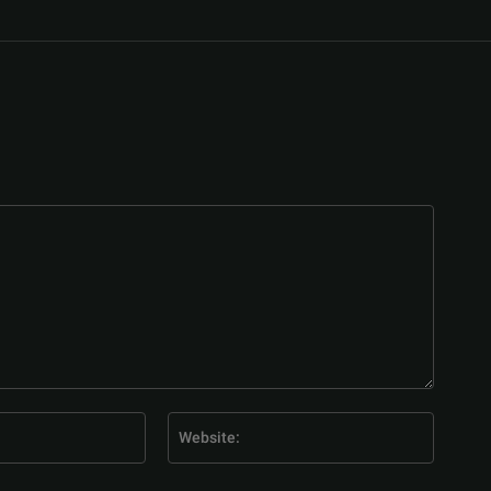
E-
Website
Mail:*