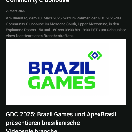
Community Clubhouse
7. März 2025
Am Dienstag, dem 18. März 2025, wird im Rahmen der GDC 2025 das
Community Clubhouse im Moscone South, Upper Mezzanine, in den
Esplanade Rooms 158 und 160 von 09:00 bis 19:00 PST zum Schauplatz
eines facettenreichen Branchentreffens.
GDC 2025: Brazil Games und ApexBrasil
präsentieren brasilianische
Videospielbranche