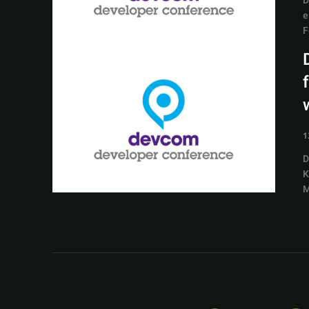
D
e
F
1
D
K
M