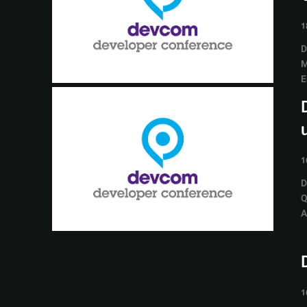
1
D
M
E
1
D
Q
A
1