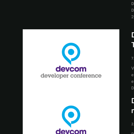
D
D
7
V
e
e
D
2