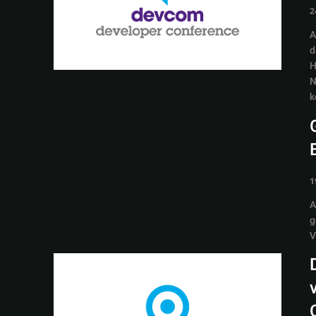
2
A
d
H
N
k
1
A
g
V