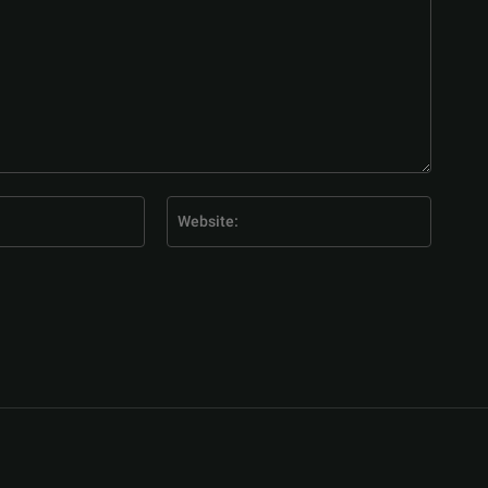
E-
Website
Mail:*