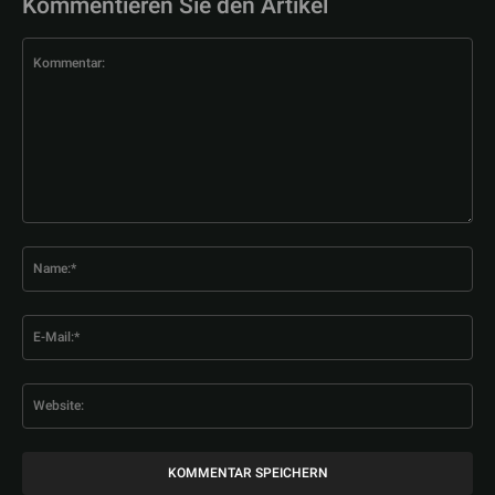
Kommentieren Sie den Artikel
Kommentar:
Na
E-
Mai
Web