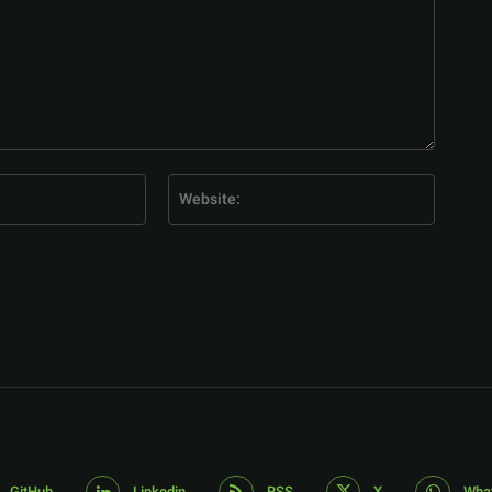
E-
Website
Mail:*
GitHub
Linkedin
RSS
X
Wha