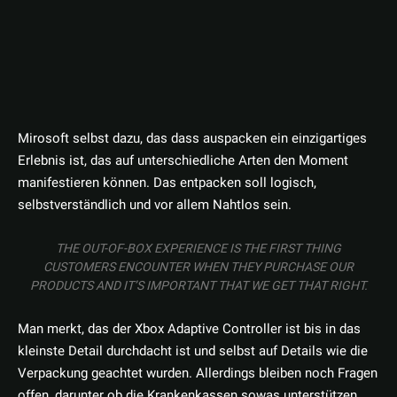
Mirosoft selbst dazu, das dass auspacken ein einzigartiges
Erlebnis ist, das auf unterschiedliche Arten den Moment
manifestieren können. Das entpacken soll logisch,
selbstverständlich und vor allem Nahtlos sein.
THE OUT-OF-BOX EXPERIENCE IS THE FIRST THING
CUSTOMERS ENCOUNTER WHEN THEY PURCHASE OUR
PRODUCTS AND IT’S IMPORTANT THAT WE GET THAT RIGHT.
Man merkt, das der Xbox Adaptive Controller ist bis in das
kleinste Detail durchdacht ist und selbst auf Details wie die
Verpackung geachtet wurden. Allerdings bleiben noch Fragen
offen, darunter ob die Krankenkassen sowas unterstützen