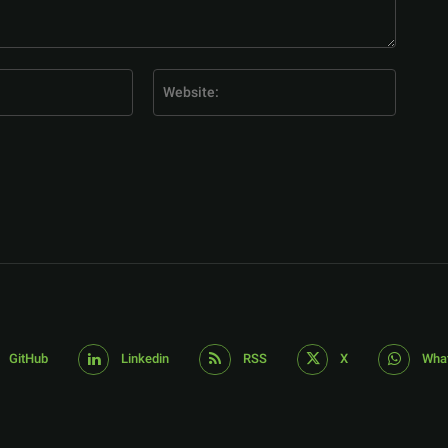
E-
Website
Mail:*
GitHub
Linkedin
RSS
X
Wha