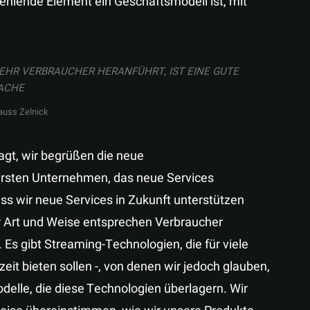
 fehlende Element ein Geschäftsmodell ist, mit
EHR VERBRAUCHER HERANFÜHRT, IST EINE GUTE
ACHE
auss Zelnick
agt, wir begrüßen die neue
 ersten Unternehmen, das neue Services
ass wir neue Services in Zukunft unterstützen
r Art und Weise entsprechen Verbraucher
 Es gibt Streaming-Technologien, die für viele
eit bieten sollen -, von denen wir jedoch glauben,
odelle, die diese Technologien überlagern. Wir