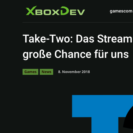
gamescom
Take-Two: Das Streami
große Chance für uns
8. November 2018
Games
News