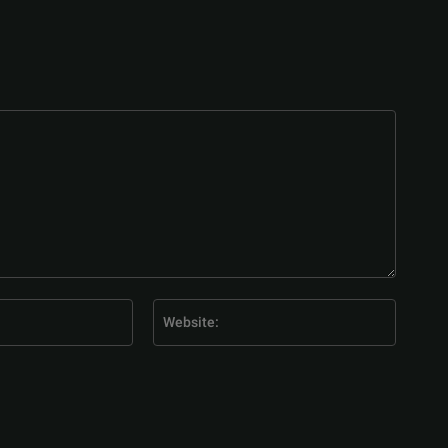
E-
Website
Mail:*