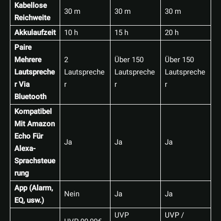
Kabellose
30 m
30 m
30 m
Reichweite
Akkulaufzeit
10 h
15 h
20 h
Paire
Mehrere
2
Über 150
Über 150
Lautspreche
Lautspreche
Lautspreche
Lautspreche
r Via
r
r
r
Bluetooth
Kompatibel
Mit Amazon
Echo Für
Ja
Ja
Ja
Alexa-
Sprachsteue
rung
App (Alarm,
Nein
Ja
Ja
EQ, usw.)
UVP
UVP /