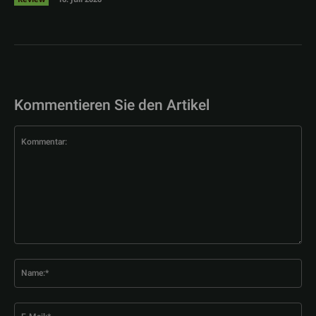
Kommentieren Sie den Artikel
Kommentar:
Na
E-