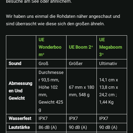
Besuche am See oder ähnlichem.
Wir haben uns einmal die Rohdaten näher angeschaut und
sind überrascht wie diese sich den großen ähneln.
UE
UE
Wonderboo
UE Boom 2
Megaboom
m
3
Sound
Groß
Größer
Ultimativ
Durchmesse
r 93,5 mm,
14,1 cm x
Abmessung
Höhe 102
67 mm x 180
13,8 cm x
en Und
mm,
mm, 548 g
24,2 cm ;
Gewicht
Gewicht 425
1,44 Kg
g
Wasserfest
IPX7
IPX7
IPX7
Lautstärke
86 dB (A)
90 dB (A)
90 dB (A)