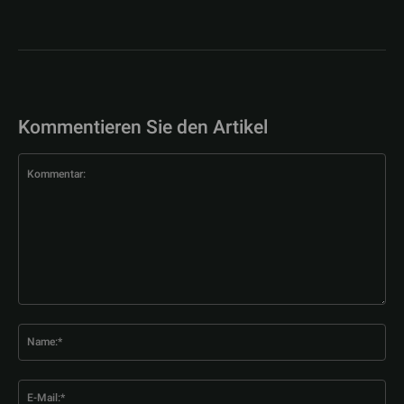
Kommentieren Sie den Artikel
Kommentar:
Na
E-