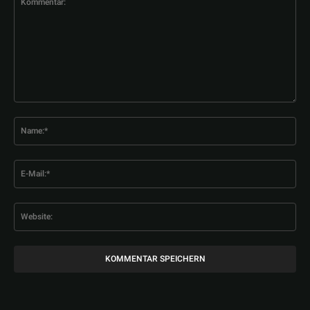
Kommentar:
Na
E-
Mai
Web