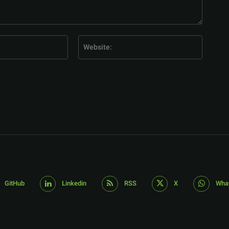
E-
Website
Mail:*
GitHub
Linkedin
RSS
X
Wha