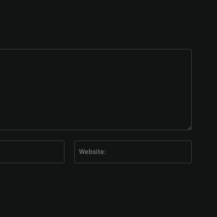
E-
Website
Mail:*