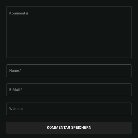
Kommentar:
Na
E-
Mai
Web