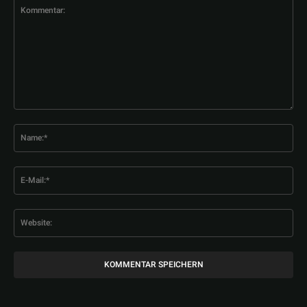
Kommentar:
Na
E-
Mai
Web