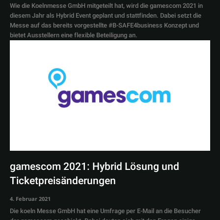
Wie die Koelnmesse GmbH mitgeteilt hat, wird die gamescom 2021 in
diesem Jahr als Hybrid Event geplant und stattfinden. Dabei setzt die
Messe auf das bereits vorgestellte #B-SAFE4business Konzept und
bietet Ausstellern eine flexible Beteiligung an.
gamescom 2021: Hybrid Lösung und
Ticketpreisänderungen
4. Februar 2021
Die koeln Messe GmbH hat eine Umfrage per E-Mail an die Besucher