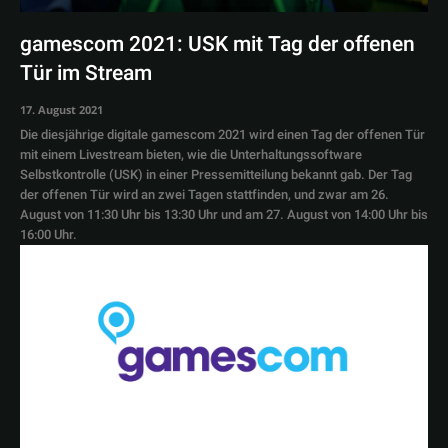
gamescom 2021: USK mit Tag der offenen
Tür im Stream
17. August 2021
Die diesjährige digitale gamescom 2021 wird einen Tag der offenen Tür
mit einem Livestream bieten, wie die Unterhaltungssoftware
Selbstkontrolle (USK) in einer Pressemitteilung bekannt gab. Der Tag
der offenen Tür wird an zwei Tagen stattfinden, und zwar am 26.
August von 11:30 Uhr bis 13:30 Uhr und am 27. August von 14:00 Uhr bis
16:00 Uhr.