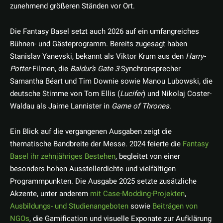
zunehmend größeren Ständen vor Ort.
Die Fantasy Basel setzt auch 2026 auf ein umfangreiches
Bühnen- und Gästeprogramm. Bereits zugesagt haben
Stanislav Yanevski, bekannt als Viktor Krum aus den
Harry-
Potter
-Filmen, die
Baldur’s Gate 3
-Synchronsprecher
Samantha Béart und Tim Downie sowie Manou Lubowski, die
deutsche Stimme von Tom Ellis (
Lucifer
) und Nikolaj Coster-
Waldau als Jaime Lannister in
Game of Thrones
.
Ein Blick auf die vergangenen Ausgaben zeigt die
thematische Bandbreite der Messe. 2024 feierte die
Fantasy
Basel ihr zehnjähriges Bestehen
, begleitet von einer
besonders hohen Ausstellerdichte und vielfältigen
Programmpunkten. Die Ausgabe 2025 setzte zusätzliche
Akzente, unter anderem
mit Case-Modding-Projekten
,
Ausbildungs- und Studienangeboten
sowie
Beiträgen von
NGOs
, die Gamification und visuelle Exponate zur Aufklärung