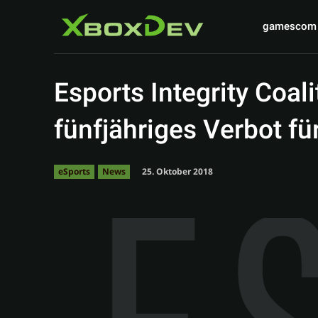
gamescom
Esports Integrity Coal
fünfjähriges Verbot fü
25. Oktober 2018
eSports
News