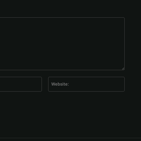
E-
Website
Mail:*