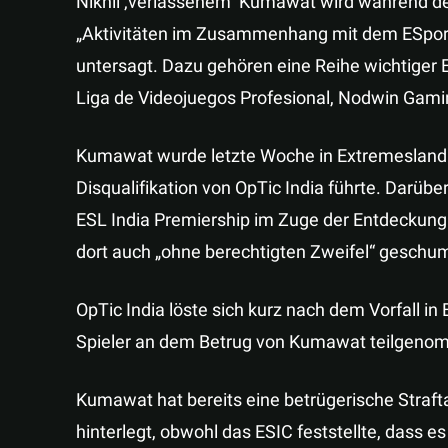
Nikhil ‚verlassenem‘ Kumawat wird während de
„Aktivitäten im Zusammenhang mit dem ESport f
untersagt. Dazu gehören eine Reihe wichtiger 
Liga de Videojuegos Profesional, Nodwin Gami
Kumawat wurde letzte Woche in Extremesland
Disqualifikation von OpTic India führte. Darüb
ESL India Premiership im Zuge der Entdeckung
dort auch „ohne berechtigten Zweifel“ geschu
OpTic India löste sich kurz nach dem Vorfall i
Spieler an dem Betrug von Kumawat teilgenom
Kumawat hat bereits eine betrügerische Straft
hinterlegt, obwohl das ESIC feststellte, dass es 