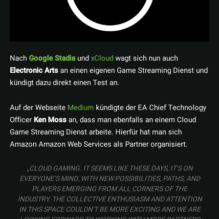
Nach
Google Stadia
und
xCloud
wagt sich nun auch
Electronic Arts
an einen eigenen Game Streaming Dienst und
kündigt dazu direkt einen Test an.
Auf der Webseite
Medium
kündigte der EA Chief Technology
Officer
Ken Moss
an, dass man ebenfalls an einem Cloud
Game Streaming Dienst arbeite. Hierfür hat man sich
Amazon Amazon Web Services als Partner organisiert.
„CLOUD GAMING. IT SEEMS LIKE THESE DAYS, IT’S ON
EVERYONE’S MIND, WITH NEW POSSIBILITIES, PATHS, AND
PLAYERS EMERGING FROM ALL CORNERS OF THE
INDUSTRY. THE COLLECTIVE ENTHUSIASM AND ATTENTION
IN THIS SPACE COULDN’T BE MORE EXCITING AND WE ARE