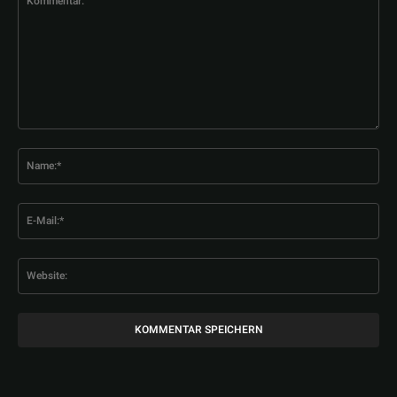
Kommentar:
Na
E-
Mai
Web