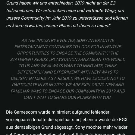
Grund haben wir uns entschieden, 2019 nicht an der E3
teilzunehmen. Wir erforschen neue und vertraute Wege, um
unsere Community im Jahr 2019 zu unterstützen und können
es kaum erwarten, unsere Pläne mit ihnen zu teilen.
“
AS THE INDUSTRY EVOLVES, SONY INTERACTIVE
ENTERTAINMENT CONTINUES TO LOOK FOR INVENTIVE
OPPORTUNITIES TO ENGAGE THE COMMUNITY,“ THE
STATEMENT READS. „PLAYSTATION FANS MEAN THE WORLD
TO US AND WE ALWAYS WANT TO INNOVATE, THINK
DIFFERENTLY AND EXPERIMENT WITH NEW WAYS TO
DELIGHT GAMERS. AS A RESULT, WE HAVE DECIDED NOT TO
PARTICIPATE IN E3 IN 2019. WE ARE EXPLORING NEW AND
FAMILIAR WAYS TO ENGAGE OUR COMMUNITY IN 2019 AND
CAN’T WAIT TO SHARE OUR PLANS WITH YOU.
Die Gamescom wurde minimiert aufgrund fehlender
vorzeigbaren Inhalte die spielbar sind, ebenso wurde die EGX
aus demselbigen Grund abgesagt. Sony möchte mehr wieder
auf Demos zurückgreifen statt auf Präsentationen was sich