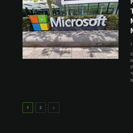
1
D
N
P
*
N
1
2