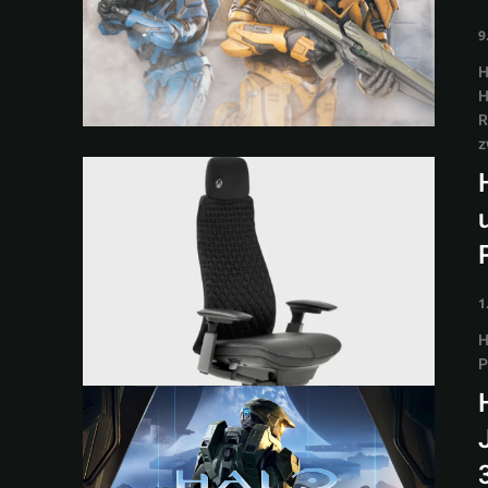
9
H
H
R
z
1
H
P