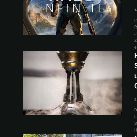
1
I
R
J
Z
e
2
D
L
S
H