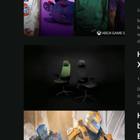
2
M
M
w
d
1
D
d
X