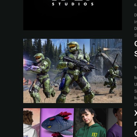
6
D
i
D
S
1
M
U
S
M
D