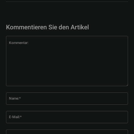
Kommentieren Sie den Artikel
Kommentar:
Na
E-
Mai
Web