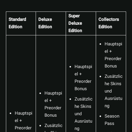
Super
Standard
Deluxe
Collectors
Deluxe
Edition
Edition
Edition
Edition
Hauptspi
el +
Preorder
Bonus
Hauptspi
el +
Zusätzlic
Preorder
he Skins
Bonus
und
Hauptspi
Ausrüstu
Zusätzlic
el +
ng
he Skins
Preorder
Hauptspi
und
Bonus
Season
el +
Ausrüstu
Pass
Zusätzlic
Preorder
ng