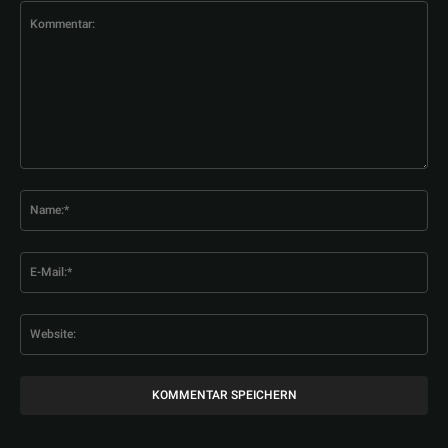
Kommentar:
Na
E-
Mai
Web