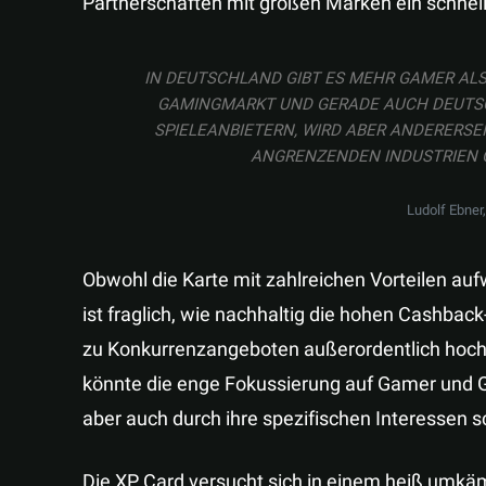
Partnerschaften mit großen Marken ein schnel
IN DEUTSCHLAND GIBT ES MEHR GAMER ALS 
AMINGMARKT UND GERADE AUCH DEUTSCHL
PIELEANBIETERN, WIRD ABER ANDERERSEITS
GRENZENDEN INDUSTRIEN GRÖ
Ludolf Ebner
Obwohl die Karte mit zahlreichen Vorteilen auf
ist fraglich, wie nachhaltig die hohen Cashbac
zu Konkurrenzangeboten außerordentlich hoch 
könnte die enge Fokussierung auf Gamer und Ge
aber auch durch ihre spezifischen Interessen s
Die XP Card versucht sich in einem heiß umkäm