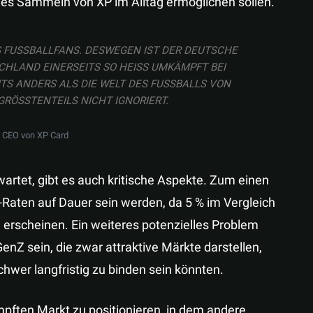
les Sammeln von XP im Alltag ermöglichen sollen.
FUSSBALLFANS. DESWEGEN IST DER DEUTSCHE G
AND EINERSEITS SO HEISS UMKÄMPFT BEI S
 ANDERS ALS DIE WELT DES FUSSBALLS VON AN
SSTENTEILS NICHT IGNORIERT.
, CEO von XP Card
wartet, gibt es auch kritische Aspekte. Zum einen
k-Raten auf Dauer sein werden, da 5 % im Vergleich
erscheinen. Ein weiteres potenzielles Problem
nZ sein, die zwar attraktive Märkte darstellen,
chwer langfristig zu binden sein könnten.
pften Markt zu positionieren, in dem andere