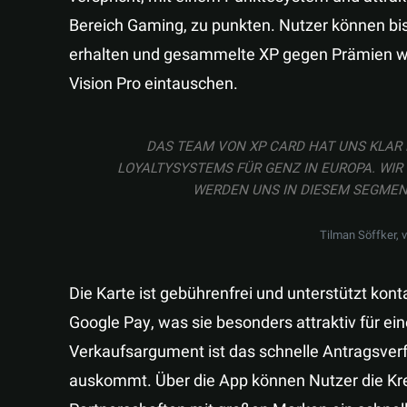
Bereich Gaming, zu punkten. Nutzer können bi
erhalten und gesammelte XP gegen Prämien wie
Vision Pro eintauschen.
DAS TEAM VON XP CARD HAT UNS KLAR 
LOYALTYSYSTEMS FÜR GENZ IN EUROPA. WIR
WERDEN UNS IN DIESEM SEGMENT
Tilman Söffker, 
Die Karte ist gebührenfrei und unterstützt ko
Google Pay, was sie besonders attraktiv für ein
Verkaufsargument ist das schnelle Antragsver
auskommt. Über die App können Nutzer die Kr