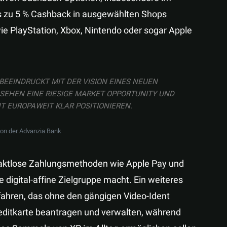
s zu 5 % Cashback in ausgewählten Shops
 PlayStation, Xbox, Nintendo oder sogar Apple
BEEINDRUCKT MIT DER VISION EINES NEUEN
 SEHEN EINE RIESIGE MARKET OPPORTUNITY UND
 EUROPAWEIT KLAR POSITIONIEREN.
von der Advanzia Bank
ntaktlose Zahlungsmethoden wie Apple Pay und
e digital-affine Zielgruppe macht. Ein weiteres
fahren, das ohne den gängigen Video-Ident
editkarte beantragen und verwalten, während