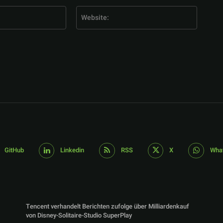
E-
Website
Mail:*
GitHub
Linkedin
RSS
X
Wha
Tencent verhandelt Berichten zufolge über Milliardenkauf
von Disney-Solitaire-Studio SuperPlay