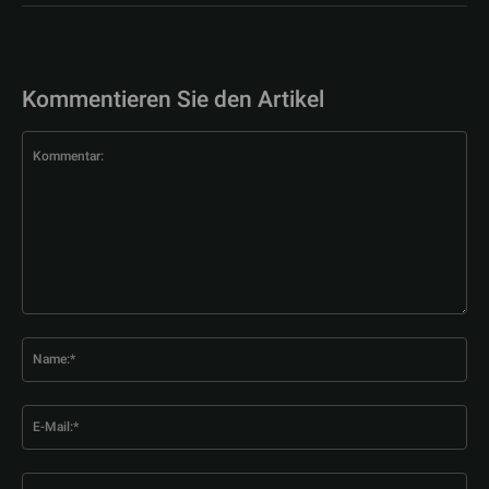
Kommentieren Sie den Artikel
Kommentar:
Na
E-
Mai
Web