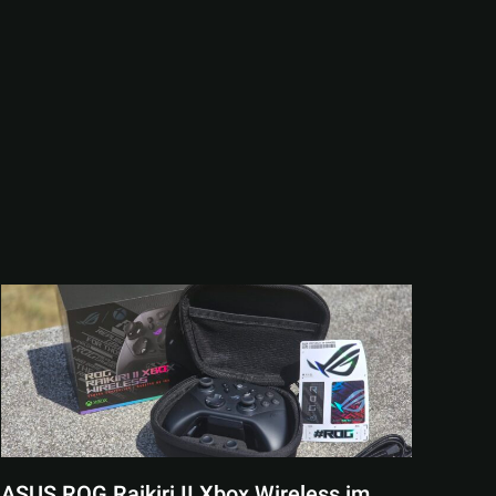
ASUS ROG Raikiri II Xbox Wireless im