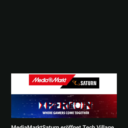
MediaMarktSaturn eröffnet Tech Village