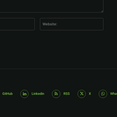
E-
Website
Mail:*
GitHub
Linkedin
RSS
X
Wha