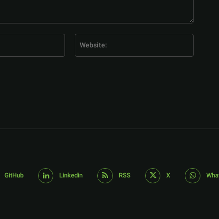
E-
Website
Mail:*
GitHub
Linkedin
RSS
X
Wha