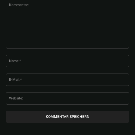
Kommentar:
Na
E-
Mai
Web