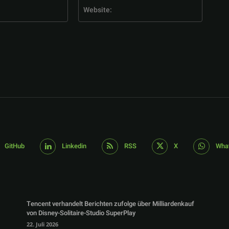
E-
Website
Mail:*
GitHub
Linkedin
RSS
X
Wha
Tencent verhandelt Berichten zufolge über Milliardenkauf
von Disney-Solitaire-Studio SuperPlay
22. Juli 2026