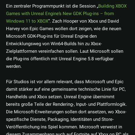
Ein zentraler Programmpunkt ist die Session „
Building XBOX
Games with Unreal Engine’s New GDK Plug-ins – from
Windows 11 to XBOX
“. Zach Hooper von Xbox und David
Harvey von Epic Games wollen dort zeigen, wie die neuen
Microsoft GDK-Plug-ins für Unreal Engine den
Entwicklungsweg von Win64-Builds hin zu Xbox-
Zielplattformen vereinfachen sollen. Laut Microsoft sollen
die Plug-ins öffentlich mit Unreal Engine 5.8 verfügbar
werden.
Für Studios ist vor allem relevant, dass Microsoft und Epic
damit stärker auf eine gemeinsame technische Linie für PC,
Handhelds und Xbox setzen. Unreal Engine übernimmt
bereits große Teile der Rendering-, Input- und Plattformlogik.
Die Microsoft-Erweiterungen sollen dort ansetzen, wo Xbox-
spezifische Dienste, Packaging, Identitäten und Store-
Veröffentlichung ins Spiel kommen. Microsoft verweist in
diesem Zusammenhang auch auf Fortnite auf Xbox on PC als