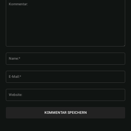
Kommentar:
Na
E-
Mai
Web