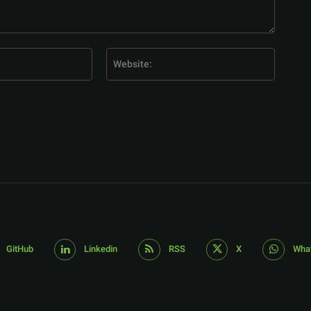
E-
Website
Mail:*
GitHub
Linkedin
RSS
X
Wha