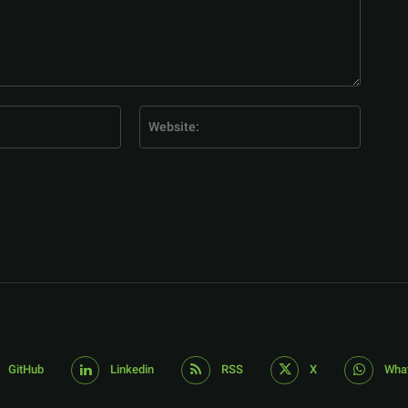
E-
Website
Mail:*
GitHub
Linkedin
RSS
X
Wha