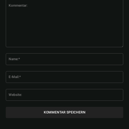
Kommentar:
Na
E-
Mai
Web