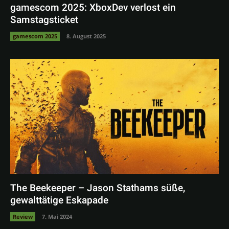
gamescom 2025: XboxDev verlost ein
Samstagsticket
gamescom 2025
8. August 2025
The Beekeeper – Jason Stathams süße,
gewalttätige Eskapade
Review
7. Mai 2024