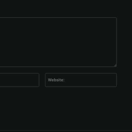
E-
Website
Mail:*