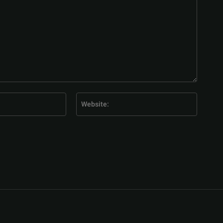
E-
Website
Mail:*